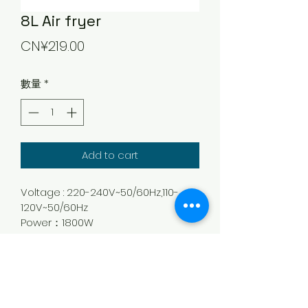
8L Air fryer
價
CN¥219.00
格
數量
*
Add to cart
Voltage : 220-240V~50/60Hz,110-
120V~50/60Hz
Power：1800W
Capacity：8L
Temperature Control：80℃-200
℃
LED display&Touch control
Single pot and rack